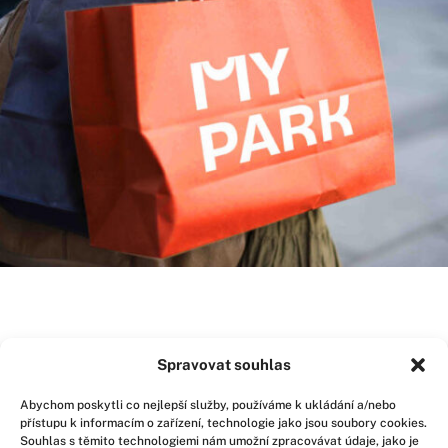
MY Parks
Spravovat souhlas
MY Markets
Abychom poskytli co nejlepší služby, používáme k ukládání a/nebo
MY PARK Group
přístupu k informacím o zařízení, technologie jako jsou soubory cookies.
Contact
Souhlas s těmito technologiemi nám umožní zpracovávat údaje, jako je