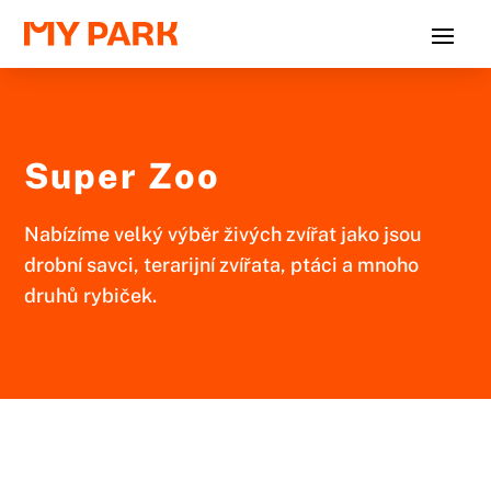
Super Zoo
Nabízíme velký výběr živých zvířat jako jsou
drobní savci, terarijní zvířata, ptáci a mnoho
druhů rybiček.