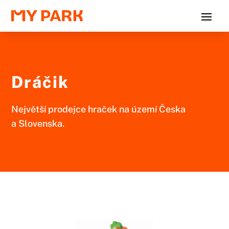
Dráčik
Největší prodejce hraček na území Česka
a Slovenska.